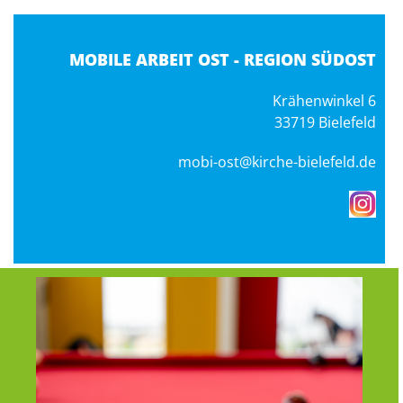
MOBILE ARBEIT OST -
REGION SÜDOST
Krähenwinkel 6
33719 Bielefeld
mobi-ost@kirche-bielefeld.de